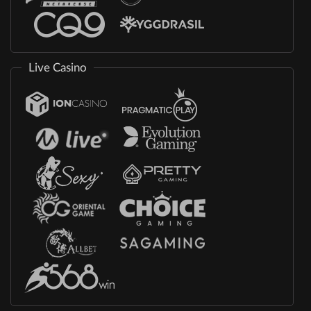
Live Casino