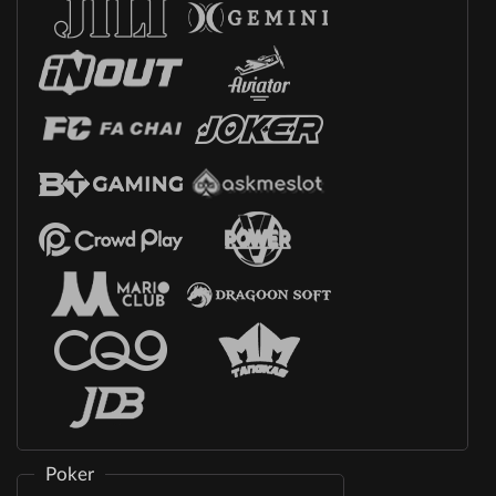
Poker