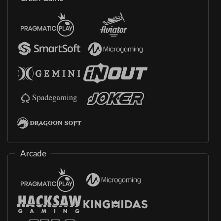
Arcade