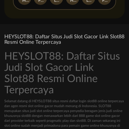
Master Gems
Plushie Wins
Lucky Dog
Happy Nets
Lucky Dice
Pig Farm
HEYSLOT88: Daftar Situs Judi Slot Gacor Link Slot88
Resmi Online Terpercaya
HEYSLOT88: Daftar Situs
Judi Slot Gacor Link
Slot88 Resmi Online
Terpercaya
Selamat datang di HEYSLOT88 situs resmi daftar login slot88 online terpercaya
dan agen resmi slot online gacor mudah menang di Indonesia. SLOT88
merupakan situs judi slot online terpercaya penyedia beragam jenis judi online
khususnya slot88 dengan menawarkan lebih dari 888 game slot online gacor
dari provider terbaik seperti pragmatic play dan slot88. Di zaman sekarang ini
slot online sudah menjadi primadona para pemain game online khususnya di