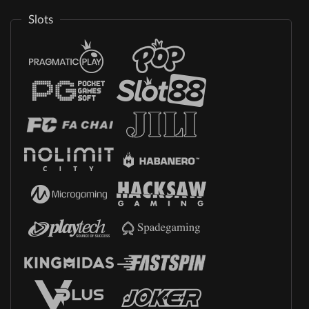
Slots