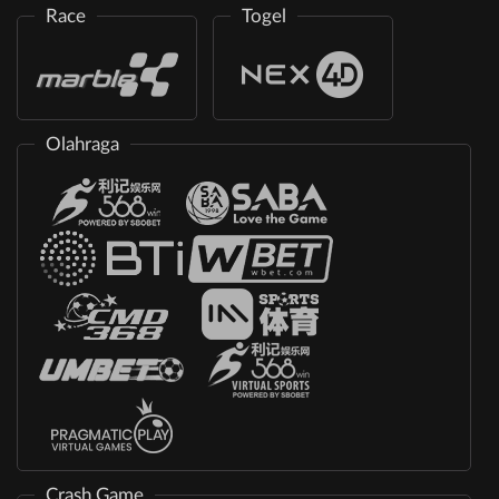
Race
Togel
Olahraga
Crash Game